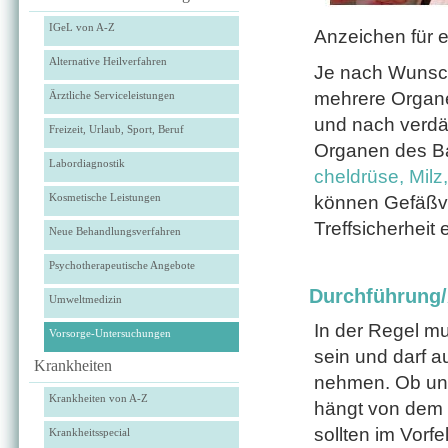
IGeL von A-Z
Anzeichen für e
Alternative Heilverfahren
Je nach Wunsch
mehrere Organe
Ärztliche Serviceleistungen
und nach verdä
Freizeit, Urlaub, Sport, Beruf
Organen des B
Labordiagnostik
cheldrüse
,
Milz
,
Kosmetische Leistungen
können Gefäßve
Treffsicherheit
Neue Behandlungsverfahren
Psychotherapeutische Angebote
Durchführung
Umweltmedizin
In der Regel mu
Vorsorge-Untersuchungen
sein und darf a
Krankheiten
nehmen. Ob und
Krankheiten von A-Z
hängt von dem 
sollten im Vorf
Krankheitsspecial