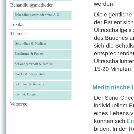
werden.
Behandlungsmethoden
Die eigentliche
Behandlungsmethoden von A-Z
der Patient sic
Lexika
Ultraschallgels 
Themen
des Bauches an
Gesundheit & Medizin
sich die Schall
entsprechende
Ernährung & Fitness
Ultraschallunt
Schwangerschaft & Familie
15-20 Minuten.
Psyche & Seelenleben
Schönheit & Ästhetik
Medizinische I
Sucht & Drogen
Der Sono-Check 
Vorsorge
individuellem 
eines Lebens v
können sich
En
bilden. In der 