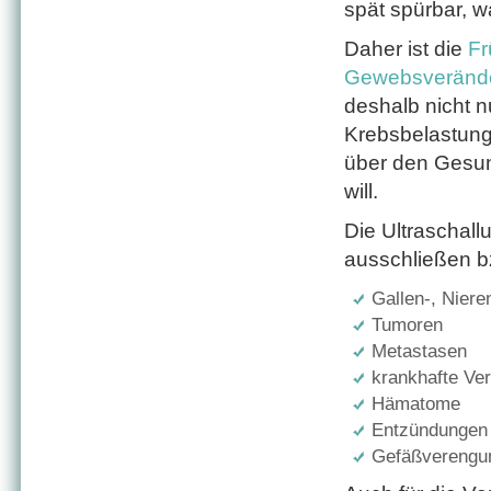
spät spürbar, w
Daher ist die
Fr
Gewebsveränd
deshalb nicht nu
Krebsbelastung)
über den Gesun
will.
Die Ultraschall
ausschließen bz
Gallen-, Niere
Tumoren
Metastasen
krankhafte Ve
Hämatome
Entzündungen
Gefäßverengu