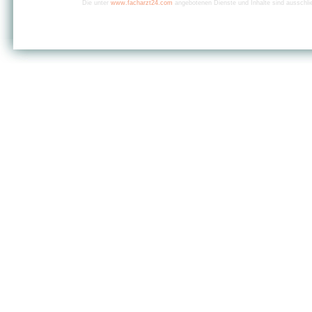
Die unter
www.facharzt24.com
angebotenen Dienste und Inhalte sind ausschlie