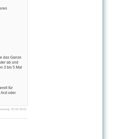
beren
ie das Ganze
uter ab und
n 3 bis 5 Mal
ell für
Arzt oder
sierung: 02.04.2012)