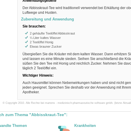
Anwendungsgebiete
Der Abbisskraut-Tee wird traditionell verwendet bei Erkältung der o
Luftwege und Husten.
Zubereitung und Anwendung
Sie brauchen:
2 gehäufte Teelöffel Abbisskraut
¼ Liter kaltes Wasser
2 Teelöffel Honig
Etwas brauner Zucker
Übergießen Sie die Kräuter mit dem kalten Wasser. Dann erhitzen S
und lassen es eine Minute sieden. Seihen Sie anschließend die Krä
süßen Sie den Tee mit Honig und reichlich Zucker. Nehmen Sie davo
täglich 2 Teelöffel ein.
Wichtiger Hinweis:
Auch Hausmittel können Nebenwirkungen haben und sind nicht gener
jeden geeignet. Sprechen Sie deshalb vor der Anwendung mit Ihrem 
Apotheker.
© Copyright 2010. Alle Rechte bei martens - medizinisch-pharmazeutische software gmbh. (letzte Aktuali
ch zum Thema "Abbisskraut-Tee":
wandte Themen
Krankheiten