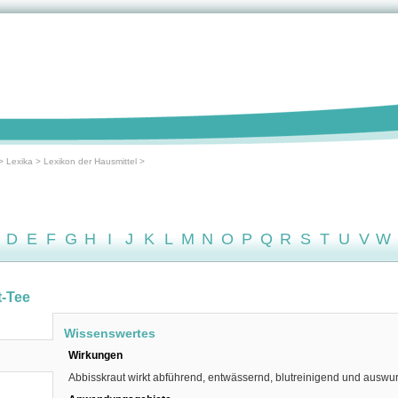
>
Lexika
>
Lexikon der Hausmittel
>
D
E
F
G
H
I
J
K
L
M
N
O
P
Q
R
S
T
U
V
W
t-Tee
Wissenswertes
Wirkungen
Abbisskraut wirkt abführend, entwässernd, blutreinigend und auswur