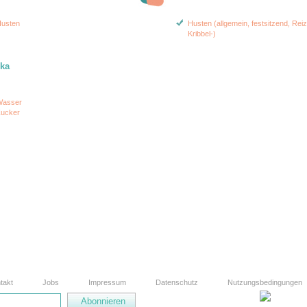
usten
Husten (allgemein, festsitzend, Reiz
Kribbel-)
ika
asser
ucker
takt
Jobs
Impressum
Datenschutz
Nutzungsbedingungen