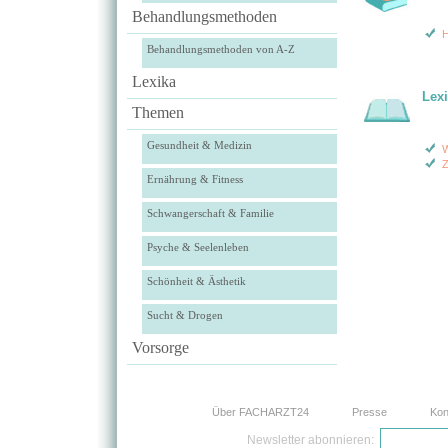
Behandlungsmethoden
H
Behandlungsmethoden von A-Z
Lexika
Lex
Themen
Gesundheit & Medizin
W
Z
Ernährung & Fitness
Schwangerschaft & Familie
Psyche & Seelenleben
Schönheit & Ästhetik
Sucht & Drogen
Vorsorge
Über FACHARZT24
Presse
Kon
Newsletter abonnieren: