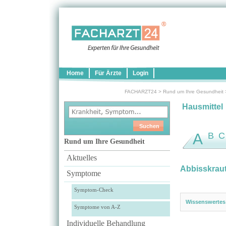
Home
Für Ärzte
Login
FACHARZT24
>
Rund um Ihre Gesundheit
Hausmittel
A
B
C
Rund um Ihre Gesundheit
Aktuelles
Abbisskrau
Symptome
Symptom-Check
Wissenswertes
Symptome von A-Z
Individuelle Behandlung