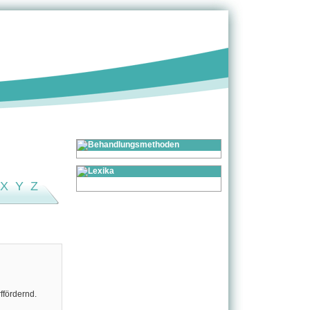
X
Y
Z
ffördernd.