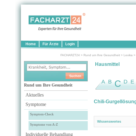
Home
Für Ärzte
Login
FACHARZT24
>
Rund um Ihre Gesundheit
>
Lexika
Hausmittel
A
B
C
D
E
Rund um Ihre Gesundheit
Aktuelles
Chili-Gurgellösun
Symptome
Symptom-Check
Wissenswertes
Symptome von A-Z
Individuelle Behandlung