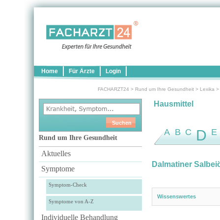
Home
Für Ärzte
Login
FACHARZT24
>
Rund um Ihre Gesundheit
>
Lexika
Hausmittel
A
B
C
D
E
Rund um Ihre Gesundheit
Aktuelles
Dalmatiner Salbei
Symptome
Symptom-Check
Wissenswertes
Symptome von A-Z
Individuelle Behandlung