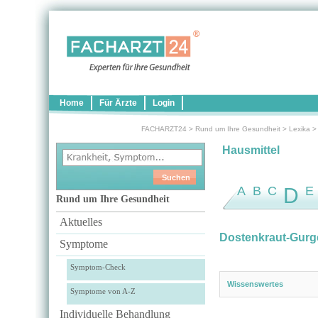
Home
Für Ärzte
Login
FACHARZT24
>
Rund um Ihre Gesundheit
>
Lexika
Hausmittel
A
B
C
D
E
Rund um Ihre Gesundheit
Aktuelles
Dostenkraut-Gurg
Symptome
Symptom-Check
Wissenswertes
Symptome von A-Z
Individuelle Behandlung