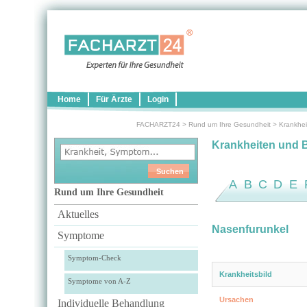
Home
Für Ärzte
Login
FACHARZT24
>
Rund um Ihre Gesundheit
>
Krankhei
Krankheiten und 
A
B
C
D
E
Rund um Ihre Gesundheit
Aktuelles
Nasenfurunkel
Symptome
Symptom-Check
Krankheitsbild
Symptome von A-Z
Ursachen
Individuelle Behandlung