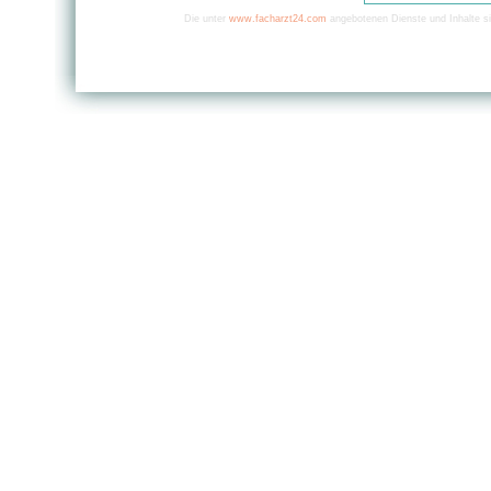
Die unter
www.facharzt24.com
angebotenen Dienste und Inhalte si