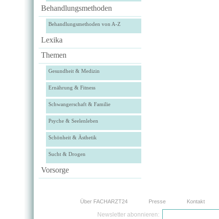
Behandlungsmethoden
Behandlungsmethoden von A-Z
Lexika
Themen
Gesundheit & Medizin
Ernährung & Fitness
Schwangerschaft & Familie
Psyche & Seelenleben
Schönheit & Ästhetik
Sucht & Drogen
Vorsorge
Über FACHARZT24
Presse
Kontakt
Newsletter abonnieren: