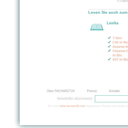
© Copyri
Lesen Sie auch zum
Lexika
T-Wert
ChE im Blu
Aspartat-A
Glutamat-
im Blut
AST im Blu
Über FACHARZT24
Presse
Kontakt
Newsletter abonnieren:
Die unter
www.facharzt24.com
angebotenen Dienste und Inhalte si