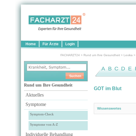
Home
Für Ärzte
Login
FACHARZT24
>
Rund um Ihre Gesundheit
>
Lexika
A
B
C
D
E
Rund um Ihre Gesundheit
GOT im Blut
Aktuelles
Symptome
Wissenswertes
Symptom-Check
Symptome von A-Z
Individuelle Behandlung