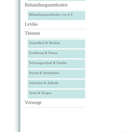
Behandlungsmethoden
Behandlungsmethoden von A-Z
Lexika
Themen
Gesundheit & Medizin
Ernährung & Fitness
Schwangerschaft & Familie
Psyche & Seelenleben
Schönheit & Ästhetik
Sucht & Drogen
Vorsorge