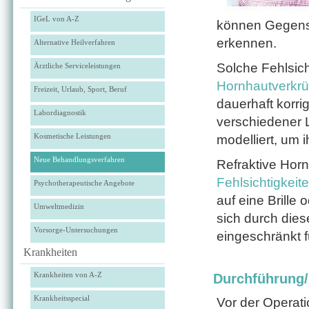
IGeL von A-Z
können Gegenst
erkennen.
Alternative Heilverfahren
Solche Fehlsich
Ärztliche Serviceleistungen
Hornhaut­verk
Freizeit, Urlaub, Sport, Beruf
dauerhaft korri
Labordiagnostik
verschiedener L
Kosmetische Leistungen
modelliert, um i
Neue Behandlungsverfahren
Refraktive Hor
Fehlsichtigkeit
Psychotherapeutische Angebote
auf eine Brille
Umweltmedizin
sich durch diese
Vorsorge-Untersuchungen
eingeschränkt f
Krankheiten
Krankheiten von A-Z
Durchführung
Krankheitsspecial
Vor der Operati