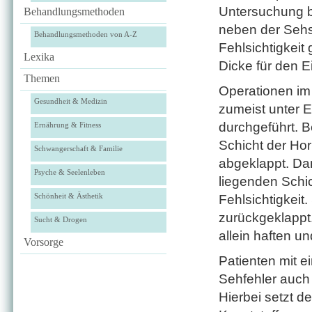
Untersuchung b
Behandlungsmethoden
neben der Sehs
Behandlungsmethoden von A-Z
Fehlsichtigkeit
Lexika
Dicke für den Ei
Themen
Operationen im
Gesundheit & Medizin
zumeist unter 
durchgeführt. B
Ernährung & Fitness
Schicht der Hor
Schwangerschaft & Familie
abgeklappt. Dan
Psyche & Seelenleben
liegenden Schic
Schönheit & Ästhetik
Fehlsichtigkeit
zurückgeklappt.
Sucht & Drogen
allein haften u
Vorsorge
Patienten mit e
Sehfehler auch
Hierbei setzt 