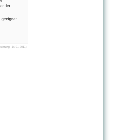
ei
or der
h geeignet.
sierung: 14.01.2011)