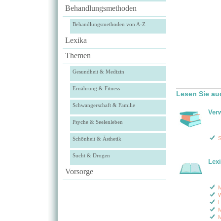
Behandlungsmethoden
Behandlungsmethoden von A-Z
Lexika
Themen
Gesundheit & Medizin
Ernährung & Fitness
Lesen Sie au
Schwangerschaft & Familie
Ver
Psyche & Seelenleben
S
Schönheit & Ästhetik
Sucht & Drogen
Lex
Vorsorge
M
W
H
M
M