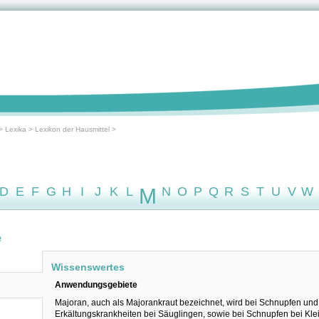
>
Lexika
>
Lexikon der Hausmittel
>
D
E
F
G
H
I
J
K
L
M
N
O
P
Q
R
S
T
U
V
W
e
Wissenswertes
Anwendungsgebiete
Majoran, auch als Majorankraut bezeichnet, wird bei Schnupfen und
Erkältungskrankheiten bei Säuglingen, sowie bei Schnupfen bei Kle