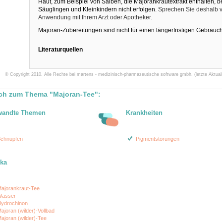
Haut, zum Beispiel von Salben, die Majorankrautextrakt enthalten, b
Säuglingen und Kleinkindern nicht erfolgen.
Sprechen Sie deshalb v
Anwendung mit Ihrem Arzt oder Apotheker.
Majoran-Zubereitungen sind nicht für einen längerfristigen Gebrauc
Literaturquellen
© Copyright 2010. Alle Rechte bei martens - medizinisch-pharmazeutische software gmbh. (letzte Aktuali
ch zum Thema "Majoran-Tee":
wandte Themen
Krankheiten
chnupfen
Pigmentstörungen
ika
ajorankraut-Tee
asser
ydrochinon
ajoran (wilder)-Vollbad
ajoran (wilder)-Tee