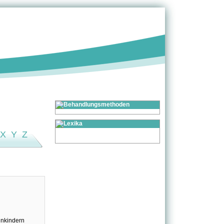
X
Y
Z
inkindern