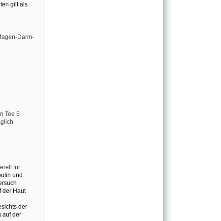
n gilt als
 Magen-Darm-
n Tee 5
glich
ell für
butin und
ersuch
 der Haut
sichts der
 auf der