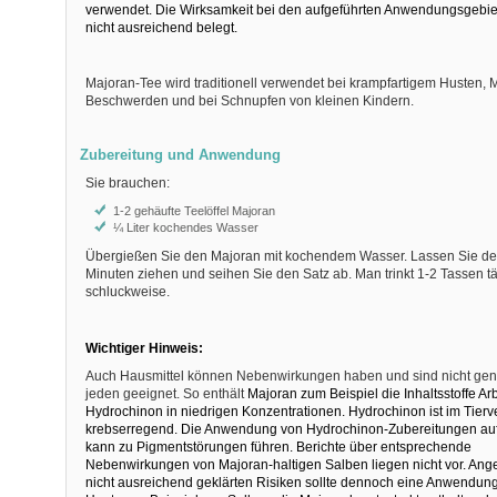
verwendet. Die Wirksamkeit bei den aufgeführten Anwendungsgebiete
nicht ausreichend belegt.
Majoran-Tee wird traditionell verwendet bei krampfartigem Husten,
Beschwerden und bei Schnupfen von kleinen Kindern.
Zubereitung und Anwendung
Sie brauchen:
1-2 gehäufte Teelöffel Majoran
¼ Liter kochendes Wasser
Übergießen Sie den Majoran mit kochendem Wasser. Lassen Sie de
Minuten ziehen und seihen Sie den Satz ab. Man trinkt 1-2 Tassen tä
schluckweise.
Wichtiger Hinweis:
Auch Hausmittel können Nebenwirkungen haben und sind nicht gener
jeden geeignet. So enthält
Majoran zum Beispiel die Inhaltsstoffe Ar
Hydrochinon in niedrigen Konzentrationen. Hydrochinon ist im Tierv
krebserregend. Die Anwendung von Hydrochinon-Zubereitungen auf
kann zu Pigmentstörungen führen. Berichte über entsprechende
Nebenwirkungen von Majoran-haltigen Salben liegen nicht vor. Ange
nicht ausreichend geklärten Risiken sollte dennoch eine Anwendung