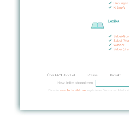
Blähungen 
Krämpfe
Lexika
Salbei-Gur
Salbei (Mu
Wasser
Salbei (dre
Über FACHARZT24
Presse
Kontakt
Newsletter abonnieren:
Die unter
www.facharzt24.com
angebotenen Dienste und Inhalte si