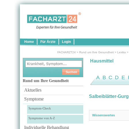
Home
Für Ärzte
Login
FACHARZT24
>
Rund um Ihre Gesundheit
>
Lexika
Hausmittel
A
B
C
D
E
Rund um Ihre Gesundheit
Aktuelles
Salbeiblätter-Gur
Symptome
Symptom-Check
Wissenswertes
Symptome von A-Z
Individuelle Behandlung