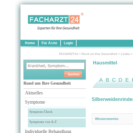
Home
Für Ärzte
Login
FACHARZT24
>
Rund um Ihre Gesundheit
>
Lexika
Hausmittel
A
B
C
D
E
Rund um Ihre Gesundheit
Aktuelles
Silberweidenrinde
Symptome
Symptom-Check
Wissenswertes
Symptome von A-Z
Individuelle Behandlung