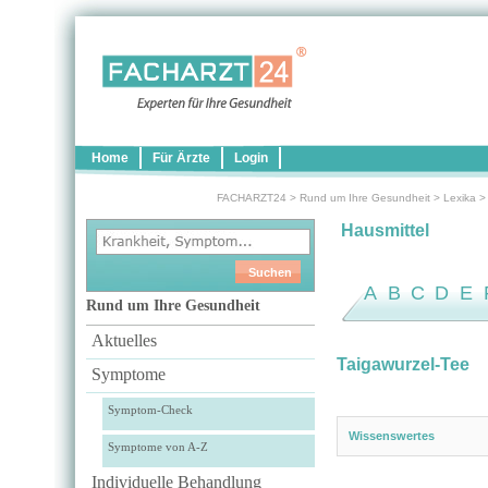
Home
Für Ärzte
Login
FACHARZT24
>
Rund um Ihre Gesundheit
>
Lexika
Hausmittel
A
B
C
D
E
Rund um Ihre Gesundheit
Aktuelles
Taigawurzel-Tee
Symptome
Symptom-Check
Wissenswertes
Symptome von A-Z
Individuelle Behandlung