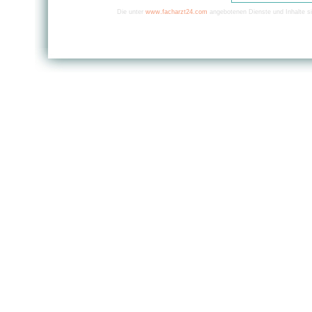
Die unter
www.facharzt24.com
angebotenen Dienste und Inhalte si