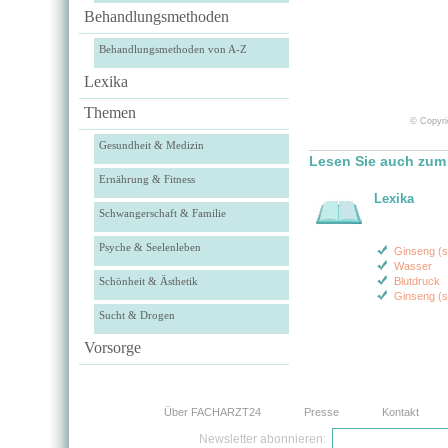
Behandlungsmethoden
Behandlungsmethoden von A-Z
Lexika
Themen
© Copyri
Gesundheit & Medizin
Lesen Sie auch zum
Ernährung & Fitness
Lexika
Schwangerschaft & Familie
Psyche & Seelenleben
Ginseng (si
Wasser
Schönheit & Ästhetik
Blutdruck
Ginseng (s
Sucht & Drogen
Vorsorge
Über FACHARZT24
Presse
Kontakt
Newsletter abonnieren: