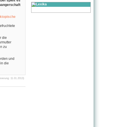
bei spielt es
wangerschaft
ktopische
efruchtete
r die
ärmutter
en zu
erden und
in die
ierung: 11.01.2013)