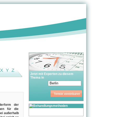
X
Y
Z
Jetzt mit Experten zu diesem
Thema in
nderform der
nen für die
bei außerhalb