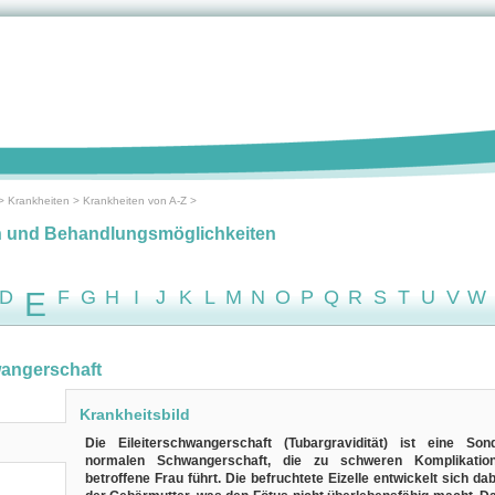
>
Krankheiten
>
Krankheiten von A-Z
>
n und Behandlungsmöglichkeiten
D
E
F
G
H
I
J
K
L
M
N
O
P
Q
R
S
T
U
V
W
wangerschaft
Krankheitsbild
Die Eileiterschwangerschaft (Tubargravidität) ist eine So
normalen Schwangerschaft, die zu schweren Komplikatio
betroffene Frau führt. Die befruchtete Eizelle entwickelt sich da