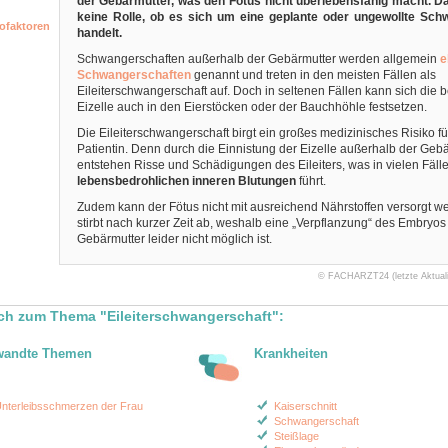
der Gebärmutter, was den Fötus nicht überlebensfähig macht. Da
keine Rolle, ob es sich um eine geplante oder ungewollte Sch
ofaktoren
handelt.
Schwangerschaften außerhalb der Gebärmutter werden allgemein
e
Schwangerschaften
genannt und treten in den meisten Fällen als
Eileiterschwangerschaft auf. Doch in seltenen Fällen kann sich die b
Eizelle auch in den Eierstöcken oder der Bauchhöhle festsetzen.
Die Eileiterschwangerschaft birgt ein großes medizinisches Risiko fü
Patientin. Denn durch die Einnistung der Eizelle außerhalb der Geb
entstehen Risse und Schädigungen des Eileiters, was in vielen Fäll
lebensbedrohlichen inneren Blutungen
führt.
Zudem kann der Fötus nicht mit ausreichend Nährstoffen versorgt w
stirbt nach kurzer Zeit ab, weshalb eine „Verpflanzung“ des Embryos 
Gebärmutter leider nicht möglich ist.
© FACHARZT24 (letzte Aktualis
ch zum Thema "Eileiterschwangerschaft":
wandte Themen
Krankheiten
nterleibsschmerzen der Frau
Kaiserschnitt
Schwangerschaft
Steißlage