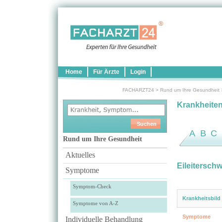
Home
Für Ärzte
Login
FACHARZT24
>
Rund um Ihre Gesundheit
Krankheite
A
B
C
Rund um Ihre Gesundheit
Aktuelles
Eileitersch
Symptome
Symptom-Check
Krankheitsbild
Symptome von A-Z
Symptome
Individuelle Behandlung