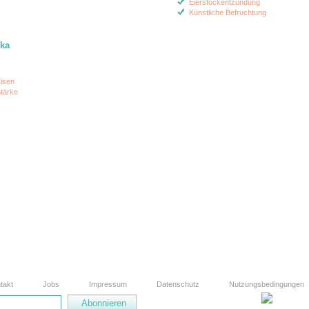
Eierstockentzündung
Künstliche Befruchtung
ika
isen
tärke
takt
Jobs
Impressum
Datenschutz
Nutzungsbedingungen