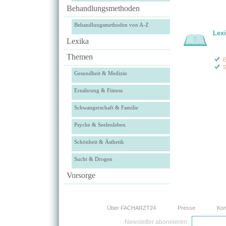
Behandlungsmethoden
Behandlungsmethoden von A-Z
Lex
Lexika
Themen
E
S
Gesundheit & Medizin
Ernährung & Fitness
Schwangerschaft & Familie
Psyche & Seelenleben
Schönheit & Ästhetik
Sucht & Drogen
Vorsorge
Über FACHARZT24
Presse
Kon
Newsletter abonnieren: