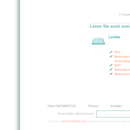
© Copyrig
Lesen Sie auch zum
Lexika
BKS
Blutkörper
Senkungsg
BSR
Blutsenku
Blutkörper
Über FACHARZT24
Presse
Kontakt
Newsletter abonnieren:
Die unter
www.facharzt24.com
angebotenen Dienste und Inhalte si