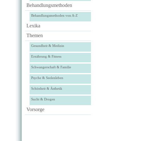
Behandlungsmethoden
Behandlungsmethoden von A-Z
Lexika
Themen
Gesundheit & Medizin
Ernährung & Fitness
Schwangerschaft & Familie
Psyche & Seelenleben
Schönheit & Ästhetik
Sucht & Drogen
Vorsorge