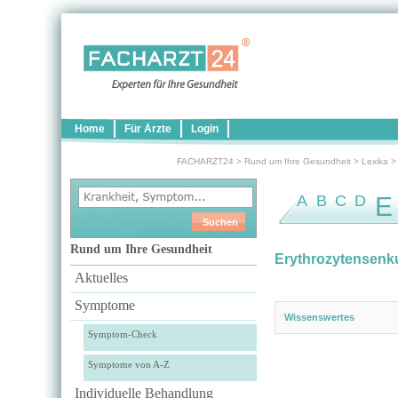
Home
Für Ärzte
Login
FACHARZT24
>
Rund um Ihre Gesundheit
>
Lexika
A
B
C
D
E
Rund um Ihre Gesundheit
Erythrozytensenk
Aktuelles
Symptome
Wissenswertes
Symptom-Check
Symptome von A-Z
Individuelle Behandlung