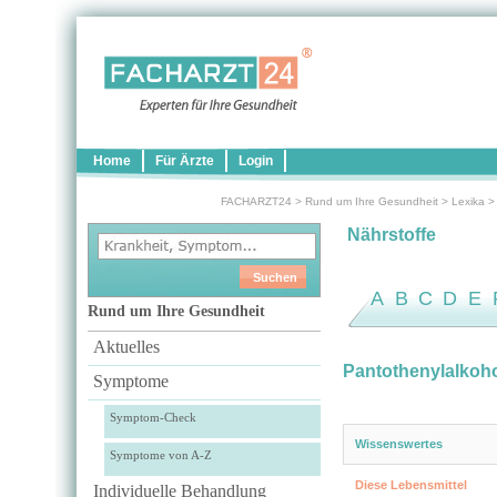
Home
Für Ärzte
Login
FACHARZT24
>
Rund um Ihre Gesundheit
>
Lexika
Nährstoffe
A
B
C
D
E
Rund um Ihre Gesundheit
Aktuelles
Pantothenylalkoh
Symptome
Symptom-Check
Wissenswertes
Symptome von A-Z
Diese Lebensmittel
Individuelle Behandlung