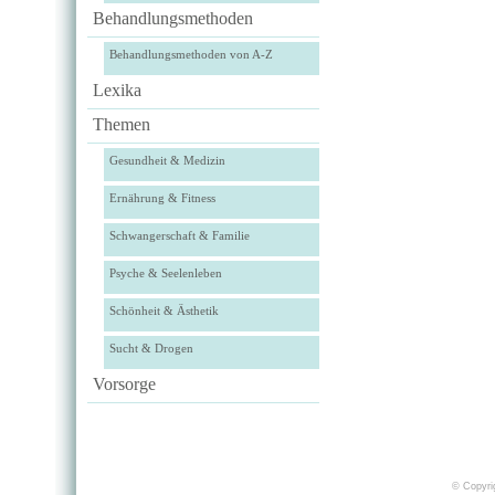
Behandlungsmethoden
Behandlungsmethoden von A-Z
Lexika
Themen
Gesundheit & Medizin
Ernährung & Fitness
Schwangerschaft & Familie
Psyche & Seelenleben
Schönheit & Ästhetik
Sucht & Drogen
Vorsorge
© Copyrig