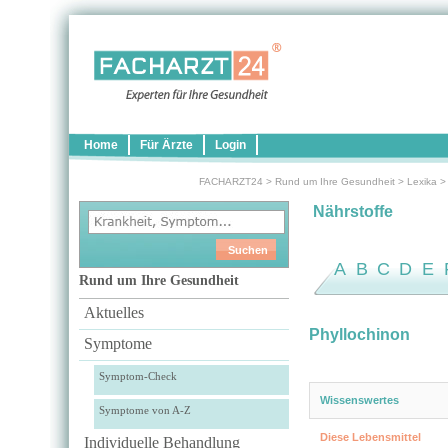
Home
Für Ärzte
Login
FACHARZT24
>
Rund um Ihre Gesundheit
>
Lexika
Nährstoffe
A
B
C
D
E
Rund um Ihre Gesundheit
Aktuelles
Phyllochinon
Symptome
Symptom-Check
Wissenswertes
Symptome von A-Z
Diese Lebensmittel
Individuelle Behandlung