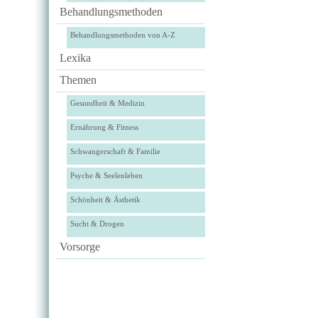
Behandlungsmethoden
Behandlungsmethoden von A-Z
Lexika
Themen
Gesundheit & Medizin
Ernährung & Fitness
Schwangerschaft & Familie
Psyche & Seelenleben
Schönheit & Ästhetik
Sucht & Drogen
Vorsorge