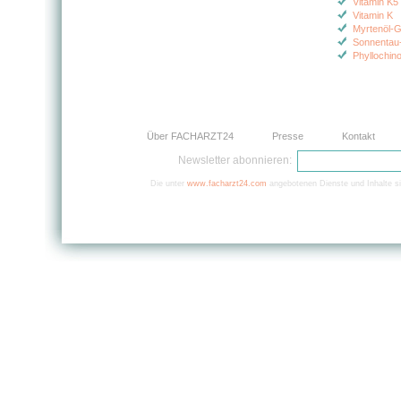
Vitamin K5
Vitamin K
Myrtenöl-
Sonnentau
Phyllochin
Über FACHARZT24
Presse
Kontakt
Newsletter abonnieren:
Die unter
www.facharzt24.com
angebotenen Dienste und Inhalte si