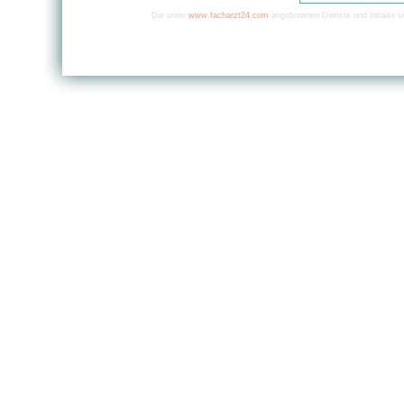
Die unter
www.facharzt24.com
angebotenen Dienste und Inhalte si