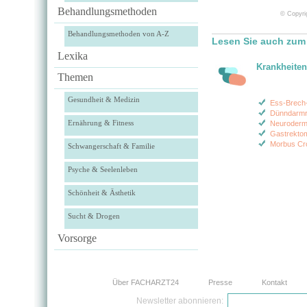
Behandlungsmethoden
© Copyrig
Behandlungsmethoden von A-Z
Lesen Sie auch zum
Lexika
Krankheiten
Themen
Gesundheit & Medizin
Ess-Brech
Dünndarmr
Ernährung & Fitness
Neurodermi
Gastrekto
Morbus Cr
Schwangerschaft & Familie
Psyche & Seelenleben
Schönheit & Ästhetik
Sucht & Drogen
Vorsorge
Über FACHARZT24
Presse
Kontakt
Newsletter abonnieren: