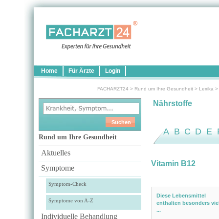
Home
Für Ärzte
Login
FACHARZT24
>
Rund um Ihre Gesundheit
>
Lexika
Nährstoffe
A
B
C
D
E
Rund um Ihre Gesundheit
Aktuelles
Vitamin B12
Symptome
Symptom-Check
Diese Lebensmittel
Symptome von A-Z
enthalten besonders vie
...
Individuelle Behandlung