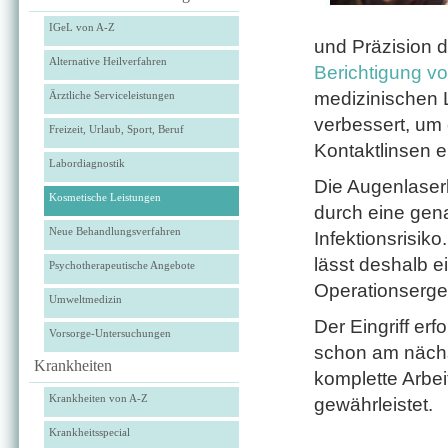
IGeL von A-Z
und Präzision 
Alternative Heilverfahren
Berichtigung vo
medizinischen 
Ärztliche Serviceleistungen
verbessert, um 
Freizeit, Urlaub, Sport, Beruf
Kontaktlinsen 
Labordiagnostik
Die Augenlaser
Kosmetische Leistungen
durch eine gen
Neue Behandlungsverfahren
Infektionsrisik
lässt deshalb e
Psychotherapeutische Angebote
Operationserge
Umweltmedizin
Der Eingriff erf
Vorsorge-Untersuchungen
schon am nächs
Krankheiten
komplette Arbei
Krankheiten von A-Z
gewährleistet.
Krankheitsspecial