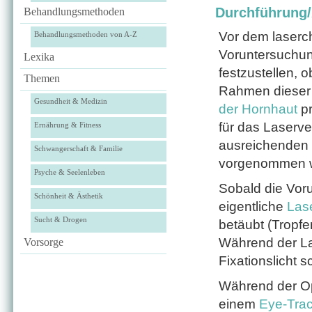
Durchführung
Behandlungsmethoden
Vor dem laserchi
Behandlungsmethoden von A-Z
Voruntersuchun
Lexika
festzustellen, o
Themen
Rahmen dieser V
Gesundheit & Medizin
der Hornhaut
pr
für das Laserver
Ernährung & Fitness
ausreichenden D
Schwangerschaft & Familie
vorgenommen 
Psyche & Seelenleben
Sobald die Vor
Schönheit & Ästhetik
eigentliche
Las
Sucht & Drogen
betäubt (Tropfe
Während der La
Vorsorge
Fixationslicht 
Während der O
einem
Eye-Tra