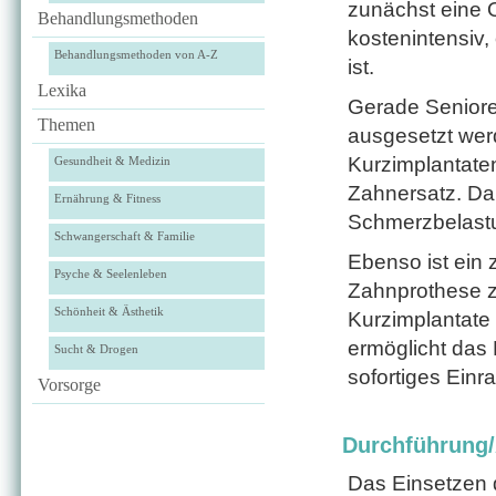
zunächst eine 
Behandlungsmethoden
kostenintensiv,
Behandlungsmethoden von A-Z
ist.
Lexika
Gerade Senioren
Themen
ausgesetzt werd
Kurzimplantate
Gesundheit & Medizin
Zahnersatz. Da 
Ernährung & Fitness
Schmerzbelastun
Schwangerschaft & Familie
Ebenso ist ein z
Psyche & Seelenleben
Zahnprothese zu
Schönheit & Ästhetik
Kurzimplantate
ermöglicht das 
Sucht & Drogen
sofortiges Einr
Vorsorge
Durchführung
Das Einsetzen d