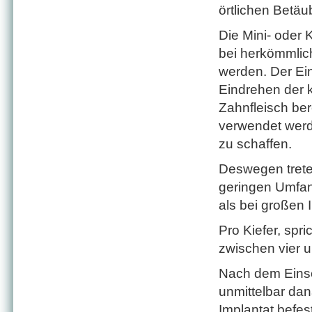
örtlichen Betäu
Die Mini- oder 
bei herkömmlich
werden. Der Eing
Eindrehen der k
Zahnfleisch ber
verwendet werd
zu schaffen.
Deswegen trete
geringen Umfan
als bei großen 
Pro Kiefer, spr
zwischen vier u
Nach dem Einse
unmittelbar da
Implantat befes