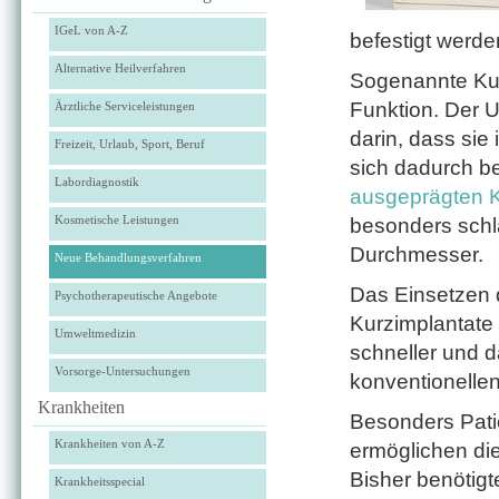
IGeL von A-Z
befestigt werde
Alternative Heilverfahren
Sogenannte Kurz
Funktion. Der 
Ärztliche Serviceleistungen
darin, dass sie 
Freizeit, Urlaub, Sport, Beruf
sich dadurch 
Labordiagnostik
ausgeprägten 
Kosmetische Leistungen
besonders schl
Durchmesser.
Neue Behandlungsverfahren
Das Einsetzen 
Psychotherapeutische Angebote
Kurzimplantate
Umweltmedizin
schneller und 
Vorsorge-Untersuchungen
konventionellen
Krankheiten
Besonders Pati
Krankheiten von A-Z
ermöglichen di
Bisher benötig
Krankheitsspecial