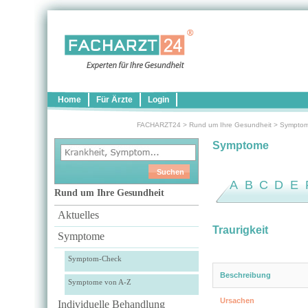
Home
Für Ärzte
Login
FACHARZT24
>
Rund um Ihre Gesundheit
>
Sympto
Symptome
A
B
C
D
E
Rund um Ihre Gesundheit
Aktuelles
Traurigkeit
Symptome
Symptom-Check
Beschreibung
Symptome von A-Z
Ursachen
Individuelle Behandlung