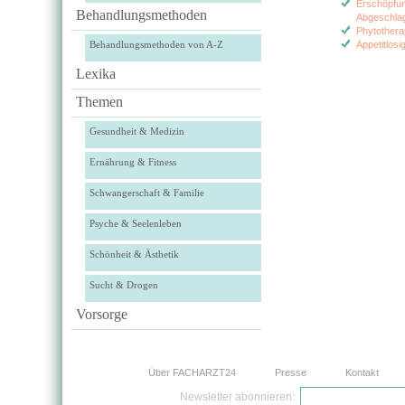
Erschöpfu
Behandlungsmethoden
Abgeschlag
Phytothera
Behandlungsmethoden von A-Z
Appetitlosig
Lexika
Themen
Gesundheit & Medizin
Ernährung & Fitness
Schwangerschaft & Familie
Psyche & Seelenleben
Schönheit & Ästhetik
Sucht & Drogen
Vorsorge
Über FACHARZT24
Presse
Kontakt
Newsletter abonnieren: