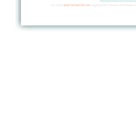
Die unter
www.facharzt24.com
angebotenen Dienste und Inhalte si