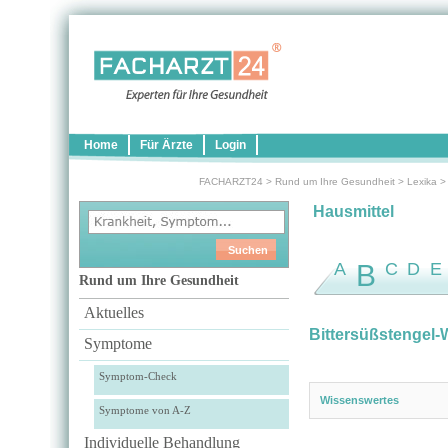
Home
Für Ärzte
Login
FACHARZT24
>
Rund um Ihre Gesundheit
>
Lexika
Hausmittel
A
B
C
D
E
Rund um Ihre Gesundheit
Aktuelles
Bittersüßstengel
Symptome
Symptom-Check
Wissenswertes
Symptome von A-Z
Individuelle Behandlung