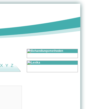
X
Y
Z