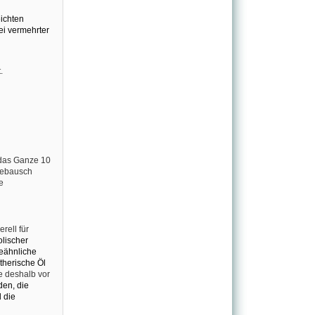
ichten
i vermehrter
.
 das Ganze 10
tebausch
e
ell für
lischer
ieähnliche
therische Öl
 deshalb vor
en, die
 die