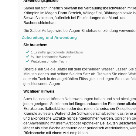
Anwendungsgebiete
Salbei hat sich i
nnerlich bewährt bei Verdauungsbeschwerden mit le
Krämpfen im Magen-Darm-Bereich, Völlegefühl, Blähungen sowie be
Schweißsekretion, äußerlich bei Entzündungen der Mund- und
Rachenschleimhaut.
Die Salbei-Auflage wird bei Augen-Bindehautentzündung verwendet
Zubereitung und Anwendung
Sie brauchen:
1 Esslöffel getrocknete Salbeiblätter
¼ Liter kochendes Wasser
Wattebausch oder Tuch
Übergießen Sie die Blätter mit dem kochenden Wasser. Lassen Sie
Minuten ziehen und seihen Sie den Satz ab. Tränken Sie einen Wat
oder ein Tuch in der abgekühlten Flüssigkeit und legen Sie es auf di
geschlossenen Augen.
Wichtiger Hinweis:
Auch Hausmittel können Nebenwirkungen haben und sind nicht gener
jeden geeignet. So können b
ei längerandauernder Einnahme alkoho
Extrakte aus Salbeiblättern oder des reinen ätherischen Öls epileps
Krämpfe auftreten. Während der Schwangerschaft sollen das reine ä
und alkoholische Extrakte nicht eingenommen werden.
Sprechen Sie
der Anwendung mit Ihrem Arzt oder Apotheker.
Bei akuten Beschwerd
länger als eine Woche andauern oder periodisch wiederkehren, wird
Rücksprache mit einem Arzt empfohlen.