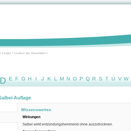
>
Lexika
>
Lexikon der Hausmittel
>
D
E
F
G
H
I
J
K
L
M
N
O
P
Q
R
S
T
U
V
W
Salbei-Auflage
Wissenswertes
Wirkungen
Salbei wirkt entzündungshemmend ohne auszutrocknen.