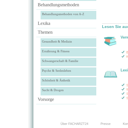
Behandlungsmethoden
Behandlungsmethoden von A-Z
Lexika
Lesen Sie au
Themen
Ver
Gesundheit & Medizin
Ernährung & Fitness
B
K
Schwangerschaft & Familie
Lex
Psyche & Seelenleben
Schönheit & Ästhetik
S
W
Sucht & Drogen
S
S
Vorsorge
Über FACHARZT24
Presse
Kon