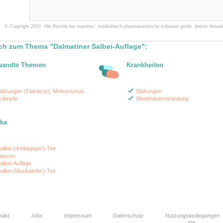
© Copyright 2010. Alle Rechte bei martens - medizinisch-pharmazeutische software gmbh. (letzte Aktuali
ch zum Thema "Dalmatiner Salbei-Auflage":
wandte Themen
Krankheiten
lähungen (Flatulenz), Meteorismus
Blähungen
rämpfe
Bindehautentzündung
ika
albei (dreilappiger)-Tee
asser
albei-Auflage
albei (Muskateller)-Tee
takt
Jobs
Impressum
Datenschutz
Nutzungsbedingungen