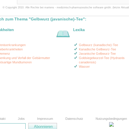
© Copyright 2010. Alle Rechte bei martens - medizinisch-pharmazeutische software gmbh. (letzte Aktuali
ch zum Thema "Gelbwurz (javanische)-Tee":
nkheiten
Lexika
eniserkrankungen
Gelbwurz (kanadische)-Tee
eberkrankheiten
Kanadische Gelbwurz-Tee
Demenz
Javanische Gelbwurz-Tee
enkung und Vorfall der Gebärmutter
Goldsiegelwurzel-Tee (Hydrastis
ösartige Mundtumoren
canadensis)
Wasser
takt
Jobs
Impressum
Datenschutz
Nutzungsbedingungen