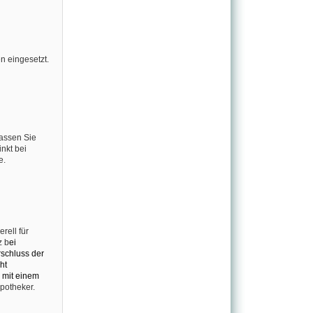
n eingesetzt.
assen Sie
nkt bei
e.
ell für
z b
ei
schluss der
ht
 mit einem
potheker.