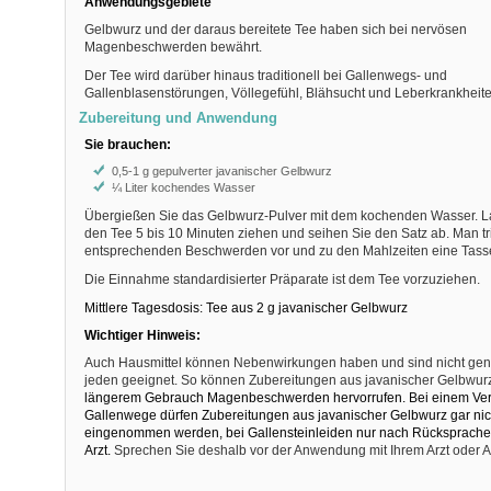
Anwendungsgebiete
Gelbwurz und der daraus bereitete Tee haben sich bei nervösen
Magenbeschwerden bewährt.
Der Tee wird darüber hinaus traditionell bei Gallenwegs- und
Gallenblasenstörungen, Völlegefühl, Blähsucht und Leberkrankheite
Zubereitung und Anwendung
Sie brauchen:
0,5-1 g gepulverter javanischer Gelbwurz
¼ Liter kochendes Wasser
Übergießen Sie das Gelbwurz-Pulver mit dem kochenden Wasser. L
den Tee 5 bis 10 Minuten ziehen und seihen Sie den Satz ab. Man tri
entsprechenden Beschwerden vor und zu den Mahlzeiten eine Tass
Die Einnahme standardisierter Präparate ist dem Tee vorzuziehen.
Mittlere Tagesdosis: Tee aus 2 g javanischer Gelbwurz
Wichtiger Hinweis:
Auch Hausmittel können Nebenwirkungen haben und sind nicht gener
jeden geeignet. So können Zubereitungen aus javanischer Gelbwur
längerem Gebrauch Magenbeschwerden hervorrufen. Bei einem Ver
Gallenwege dürfen Zubereitungen aus javanischer Gelbwurz gar nic
eingenommen werden, bei Gallensteinleiden nur nach Rücksprache
Arzt.
Sprechen Sie deshalb vor der Anwendung mit Ihrem Arzt oder A