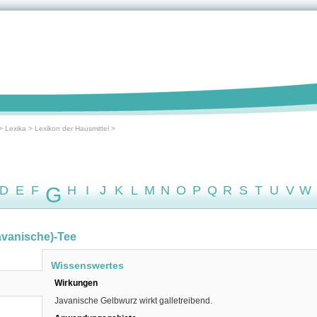
>
Lexika
>
Lexikon der Hausmittel
>
D
E
F
G
H
I
J
K
L
M
N
O
P
Q
R
S
T
U
V
W
avanische)-Tee
Wissenswertes
Wirkungen
Javanische Gelbwurz wirkt galletreibend.