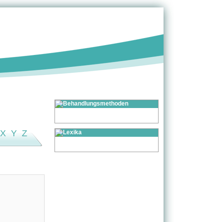
X
Y
Z