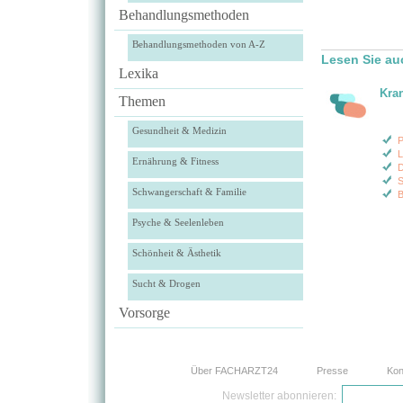
Behandlungsmethoden
Behandlungsmethoden von A-Z
Lesen Sie au
Lexika
Kra
Themen
Gesundheit & Medizin
P
L
Ernährung & Fitness
S
Schwangerschaft & Familie
B
Psyche & Seelenleben
Schönheit & Ästhetik
Sucht & Drogen
Vorsorge
Über FACHARZT24
Presse
Kon
Newsletter abonnieren: