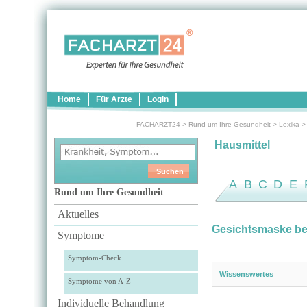
Home
Für Ärzte
Login
FACHARZT24
>
Rund um Ihre Gesundheit
>
Lexika
Hausmittel
A
B
C
D
E
Rund um Ihre Gesundheit
Aktuelles
Gesichtsmaske b
Symptome
Symptom-Check
Wissenswertes
Symptome von A-Z
Individuelle Behandlung