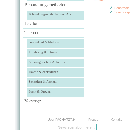
Behandlungsmethoden
Feuermale
Sommersp
Behandlungsmethoden von A-Z
Lexika
Themen
Gesundheit & Medizin
Ernährung & Fitness
Schwangerschaft & Familie
Psyche & Seelenleben
Schönheit & Ästhetik
Sucht & Drogen
Vorsorge
Über FACHARZT24
Presse
Kontakt
Newsletter abonnieren: