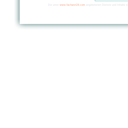
Die unter
www.facharzt24.com
angebotenen Dienste und Inhalte si