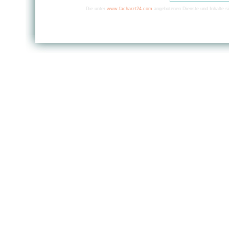
Die unter
www.facharzt24.com
angebotenen Dienste und Inhalte si