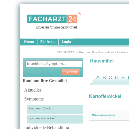
Home
Für Ärzte
Login
FACHARZT24
>
Rund um Ihre Gesundheit
>
Lexika
Hausmittel
A
B
C
D
E
Rund um Ihre Gesundheit
Aktuelles
Kartoffelwickel
Symptome
Symptom-Check
Wissenswertes
Symptome von A-Z
Individuelle Behandlung