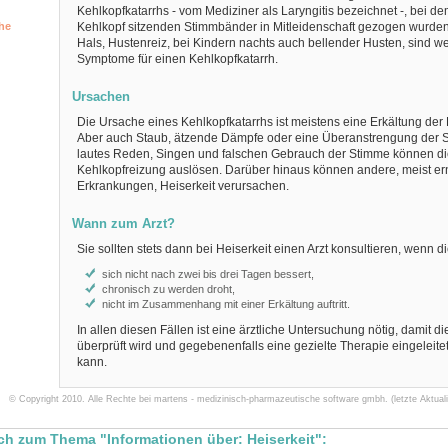
Kehlkopfkatarrhs - vom Mediziner als Laryngitis bezeichnet -, bei de
he
Kehlkopf sitzenden Stimmbänder in Mitleidenschaft gezogen wurden
Hals, Hustenreiz, bei Kindern nachts auch bellender Husten, sind we
Symptome für einen Kehlkopfkatarrh.
Ursachen
Die Ursache eines Kehlkopfkatarrhs ist meistens eine Erkältung der
Aber auch Staub, ätzende Dämpfe oder eine Überanstrengung der 
lautes Reden, Singen und falschen Gebrauch der Stimme können di
Kehlkopfreizung auslösen. Darüber hinaus können andere, meist er
Erkrankungen, Heiserkeit verursachen.
Wann zum Arzt?
Sie sollten stets dann bei Heiserkeit einen Arzt konsultieren, wenn di
sich nicht nach zwei bis drei Tagen bessert,
chronisch zu werden droht,
nicht im Zusammenhang mit einer Erkältung auftritt.
In allen diesen Fällen ist eine ärztliche Untersuchung nötig, damit d
überprüft wird und gegebenenfalls eine gezielte Therapie eingeleit
kann.
© Copyright 2010. Alle Rechte bei martens - medizinisch-pharmazeutische software gmbh. (letzte Aktuali
ch zum Thema "Informationen über: Heiserkeit":