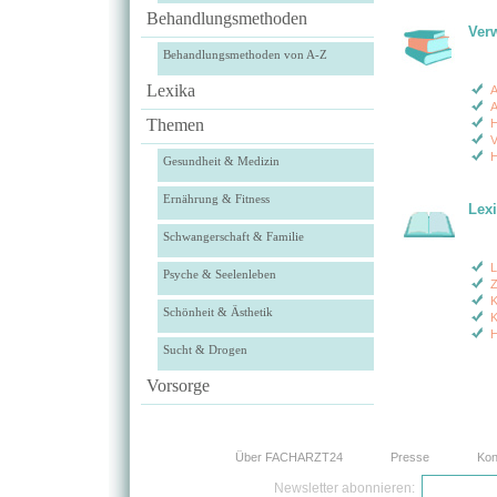
Behandlungsmethoden
Ver
Behandlungsmethoden von A-Z
Lexika
A
A
Themen
H
V
H
Gesundheit & Medizin
Ernährung & Fitness
Lex
Schwangerschaft & Familie
L
Psyche & Seelenleben
Z
K
Schönheit & Ästhetik
K
H
Sucht & Drogen
Vorsorge
Über FACHARZT24
Presse
Kon
Newsletter abonnieren: