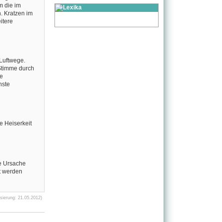
m die im
. Kratzen im
itere
 Luftwege.
Stimme durch
e
nste
e Heiserkeit
ie Ursache
et werden
sierung: 21.05.2012)