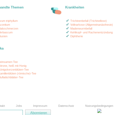
wandte Themen
Krankheiten
rum triphyllum
Trichinenbefall (Trichinellose)
conitum
Vollnarkose (Allgemeinanästhesie)
alsschmerzen
Madenwurmbefall
erbascum
Kehlkopf- und Rachenentzündung
usten
Diphtherie
ika
einsamen-Tee
itrone, heiß mit Honig
önigskerzenblüten-Tee
amillenblüten (römische)-Tee
uflattichblätter-Tee
takt
Jobs
Impressum
Datenschutz
Nutzungsbedingungen