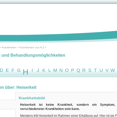
>
Krankheiten
>
Krankheiten von A-Z
>
n und Behandlungsmöglichkeiten
D
E
F
G
H
I
J
K
L
M
N
O
P
Q
R
S
T
U
V
W
en über: Heiserkeit
Krankheitsbild
Heiserkeit ist keine Krankheit, sondern ein Symptom
verschiedenster Krankheiten sein kann.
Meistens tritt Heiserkeit im Rahmen einer Erkältung auf. Hier ist sie 