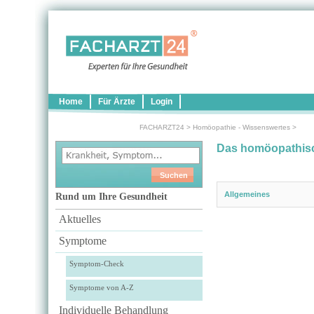
Home
Für Ärzte
Login
FACHARZT24
>
Homöopathie - Wissenswertes
>
Das homöopathisc
Allgemeines
Rund um Ihre Gesundheit
Aktuelles
Symptome
Symptom-Check
Symptome von A-Z
Individuelle Behandlung