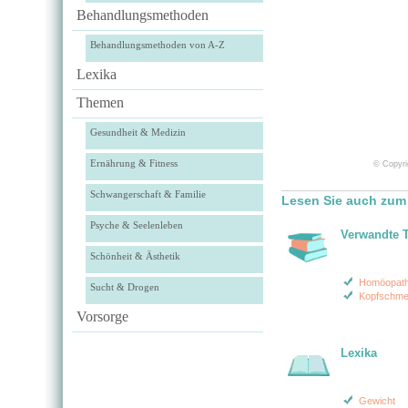
Behandlungsmethoden
Behandlungsmethoden von A-Z
Lexika
Themen
Gesundheit & Medizin
Ernährung & Fitness
© Copyri
Schwangerschaft & Familie
Lesen Sie auch zum
Psyche & Seelenleben
Verwandte 
Schönheit & Ästhetik
Homöopath
Sucht & Drogen
Kopfschme
Vorsorge
Lexika
Gewicht