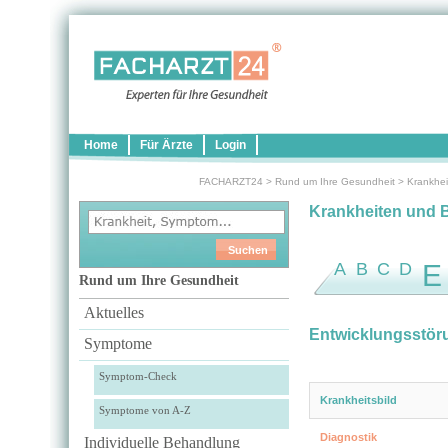
Home
Für Ärzte
Login
FACHARZT24
>
Rund um Ihre Gesundheit
>
Krankhei
Krankheiten und 
A
B
C
D
E
Rund um Ihre Gesundheit
Aktuelles
Entwicklungsstör
Symptome
Symptom-Check
Krankheitsbild
Symptome von A-Z
Diagnostik
Individuelle Behandlung