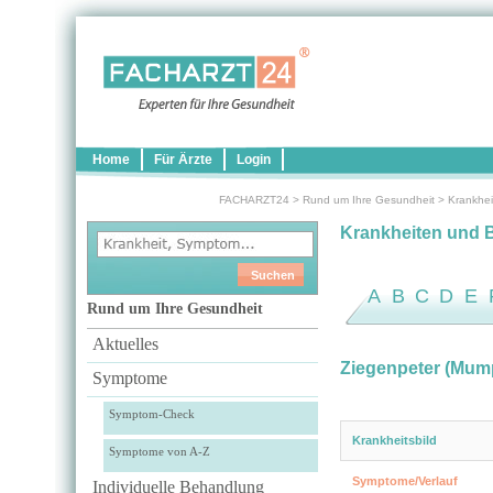
Home
Für Ärzte
Login
FACHARZT24
>
Rund um Ihre Gesundheit
>
Krankhei
Krankheiten und 
A
B
C
D
E
Rund um Ihre Gesundheit
Aktuelles
Ziegenpeter (Mum
Symptome
Symptom-Check
Krankheitsbild
Symptome von A-Z
Symptome/Verlauf
Individuelle Behandlung