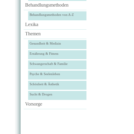
Behandlungsmethoden
Behandlungsmethoden von A-Z
Lexika
Themen
Gesundheit & Medizin
Ernährung & Fitness
Schwangerschaft & Familie
Psyche & Seelenleben
Schönheit & Ästhetik
Sucht & Drogen
Vorsorge