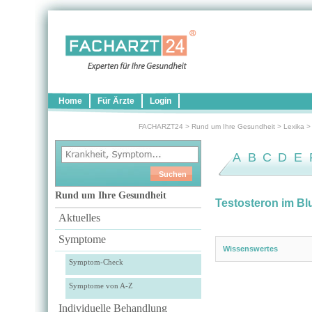
Home
Für Ärzte
Login
FACHARZT24
>
Rund um Ihre Gesundheit
>
Lexika
A
B
C
D
E
Rund um Ihre Gesundheit
Testosteron im Bl
Aktuelles
Symptome
Wissenswertes
Symptom-Check
Symptome von A-Z
Individuelle Behandlung