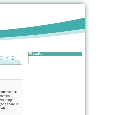
X
Y
Z
den verteilt
esamten
erteilung
 (so genannte
et).