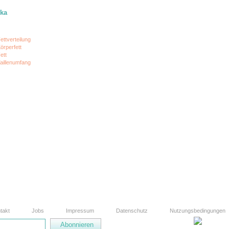
ika
ettverteilung
örperfett
ett
aillenumfang
takt
Jobs
Impressum
Datenschutz
Nutzungsbedingungen