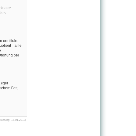
minaler
des
n ermitteln.
otient Taille
e
 Ordnung bei
ßiger
schem Fett,
sierung: 14.01.2011)