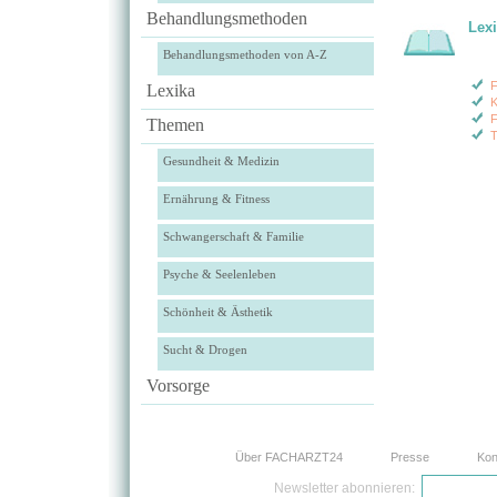
Behandlungsmethoden
Lex
Behandlungsmethoden von A-Z
F
Lexika
K
F
Themen
T
Gesundheit & Medizin
Ernährung & Fitness
Schwangerschaft & Familie
Psyche & Seelenleben
Schönheit & Ästhetik
Sucht & Drogen
Vorsorge
Über FACHARZT24
Presse
Kon
Newsletter abonnieren: