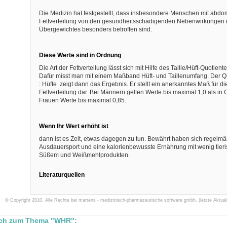
Die Medizin hat festgestellt, dass insbesondere Menschen mit abdo
Fettverteilung von den gesundheitsschädigenden Nebenwirkungen 
Übergewichtes besonders betroffen sind.
Diese Werte sind in Ordnung
Die Art der Fettverteilung lässt sich mit Hilfe des Taille/Hüft-Quotiente
Dafür misst man mit einem Maßband Hüft- und Taillenumfang. Der Qu
: Hüfte zeigt dann das Ergebnis. Er stellt ein anerkanntes Maß für di
Fettverteilung dar. Bei Männern gelten Werte bis maximal 1,0 als in
Frauen Werte bis maximal 0,85.
Wenn Ihr Wert erhöht ist
dann ist es Zeit, etwas dagegen zu tun. Bewährt haben sich regelmä
Ausdauersport und eine kalorienbewusste Ernährung mit wenig tieri
Süßem und Weißmehlprodukten.
Literaturquellen
© Copyright 2010. Alle Rechte bei martens - medizinisch-pharmazeutische software gmbh. (letzte Aktuali
uch zum Thema "WHR":