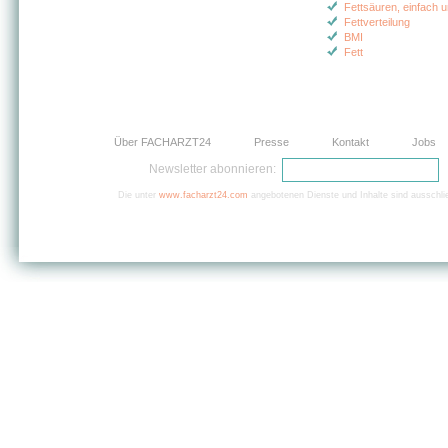
Fettsäuren, einfach u
Fettverteilung
BMI
Fett
Über FACHARZT24
Presse
Kontakt
Jobs
Newsletter abonnieren:
Die unter
www.facharzt24.com
angebotenen Dienste und Inhalte sind ausschlie