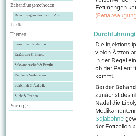
Behandlungsmethoden
Fettmengen ko
(Fettabsaugung
Behandlungsmethoden von A-Z
Lexika
Durchführung
Themen
Die Injektionsl
Gesundheit & Medizin
vielen Ärzten a
Ernährung & Fitness
in der Regel e
Schwangerschaft & Familie
ob der Patient 
kommt.
Psyche & Seelenleben
Schönheit & Ästhetik
Bei der Behand
zunächst desinf
Sucht & Drogen
Nadel die Lipol
Vorsorge
Medikamentenmi
Sojabohne
gewo
der Fettzellen 