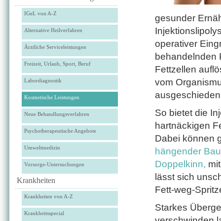
IGeL von A-Z
gesunder Ernäh
Injektionslipol
Alternative Heilverfahren
operativer Eingri
Ärztliche Serviceleistungen
behandelnden Pr
Freizeit, Urlaub, Sport, Beruf
Fettzellen aufl
vom Organismus
Labordiagnostik
ausgeschieden
Kosmetische Leistungen
So bietet die In
Neue Behandlungsverfahren
hartnäckigen F
Psychotherapeutische Angebote
Dabei können g
Umweltmedizin
hängender Bau
Doppelkinn,
mit
Vorsorge-Untersuchungen
lässt sich uns
Krankheiten
Fett-weg-Spritze
Krankheiten von A-Z
Starkes Übergew
Krankheitsspecial
verschwinden l