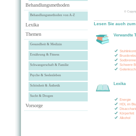
Behandlungsmethoden
© Copyrig
Behandlungsmethoden von A-Z
Lesen Sie auch zum
Lexika
Themen
Verwandte 
Gesundheit & Medizin
Stuhlinkon
Ernährung & Fitness
Brustkreb
Sodbrenne
Schwangerschaft & Familie
Schwere B
Gelenksch
Psyche & Seelenleben
Lexika
Schönheit & Ästhetik
Sucht & Drogen
Energie
HDL im Blu
Vorsorge
Disacchari
Körperfett
Alkohol