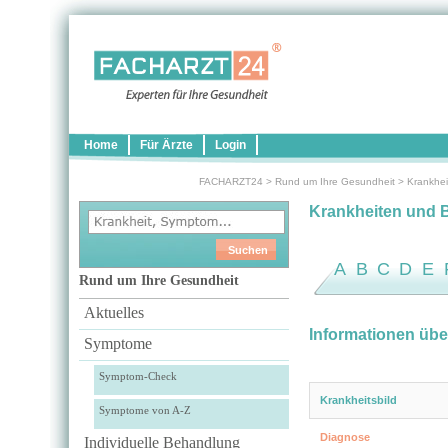
Home
Für Ärzte
Login
FACHARZT24
>
Rund um Ihre Gesundheit
>
Krankhei
Krankheiten und 
A
B
C
D
E
Rund um Ihre Gesundheit
Aktuelles
Informationen übe
Symptome
Symptom-Check
Krankheitsbild
Symptome von A-Z
Diagnose
Individuelle Behandlung