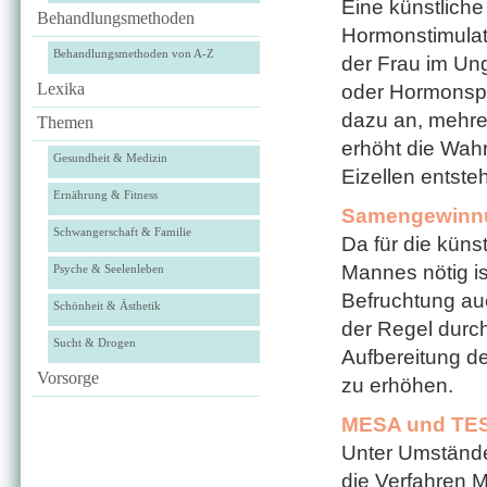
Eine künstliche
Behandlungsmethoden
Hormonstimulat
Behandlungsmethoden von A-Z
der Frau im Un
Lexika
oder Hormonspri
dazu an, mehrer
Themen
erhöht die Wahr
Gesundheit & Medizin
Eizellen entste
Ernährung & Fitness
Samengewinn
Schwangerschaft & Familie
Da für die küns
Mannes nötig is
Psyche & Seelenleben
Befruchtung au
Schönheit & Ästhetik
der Regel durch
Sucht & Drogen
Aufbereitung d
Vorsorge
zu erhöhen.
MESA und TE
Unter Umständ
die Verfahren