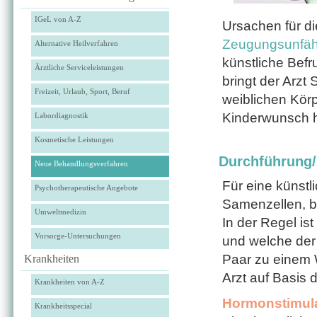
IGeL von A-Z
Ursachen für d
Zeugungsunfäh
Alternative Heilverfahren
künstliche Befr
Ärztliche Serviceleistungen
bringt der Arzt
Freizeit, Urlaub, Sport, Beruf
weiblichen Kör
Kinderwunsch hä
Labordiagnostik
Kosmetische Leistungen
Durchführung
Neue Behandlungsverfahren
Für eine künst
Psychotherapeutische Angebote
Samenzellen, be
Umweltmedizin
In der Regel ist
Vorsorge-Untersuchungen
und welche der
Paar zu einem 
Krankheiten
Arzt auf Basis 
Krankheiten von A-Z
Hormonstimula
Krankheitsspecial