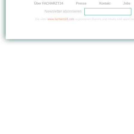
Über FACHARZT24
Presse
Kontakt
Jobs
Newsletter abonnieren:
Die unter
www.facharzt24.com
angebotenen Dienste und Inhalte sind ausschlie