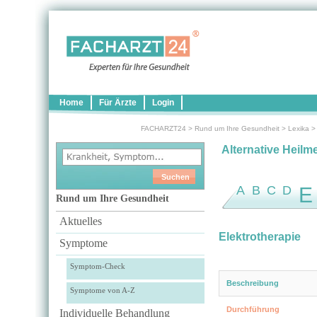
Home
Für Ärzte
Login
FACHARZT24
>
Rund um Ihre Gesundheit
>
Lexika
Alternative Heilm
A
B
C
D
E
Rund um Ihre Gesundheit
Aktuelles
Elektrotherapie
Symptome
Symptom-Check
Beschreibung
Symptome von A-Z
Durchführung
Individuelle Behandlung