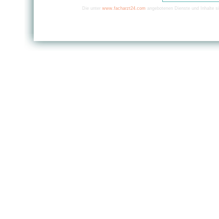
Die unter
www.facharzt24.com
angebotenen Dienste und Inhalte si