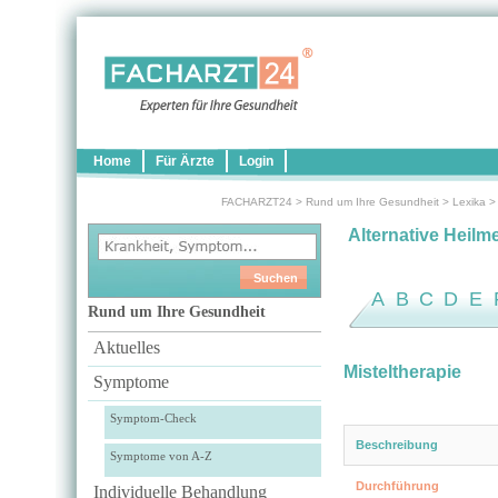
Home
Für Ärzte
Login
FACHARZT24
>
Rund um Ihre Gesundheit
>
Lexika
Alternative Heilm
A
B
C
D
E
Rund um Ihre Gesundheit
Aktuelles
Misteltherapie
Symptome
Symptom-Check
Beschreibung
Symptome von A-Z
Durchführung
Individuelle Behandlung