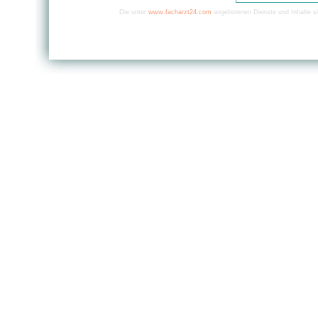
Die unter
www.facharzt24.com
angebotenen Dienste und Inhalte si