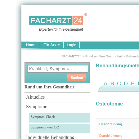
Home
Für Ärzte
Login
FACHARZT24
>
Rund um Ihre Gesundheit
>
Behandl
Behandlungsmet
A
B
C
D
E
Rund um Ihre Gesundheit
Aktuelles
Osteotomie
Symptome
Symptom-Check
Beschreibung
Symptome von A-Z
Durchführung
Individuelle Behandlung