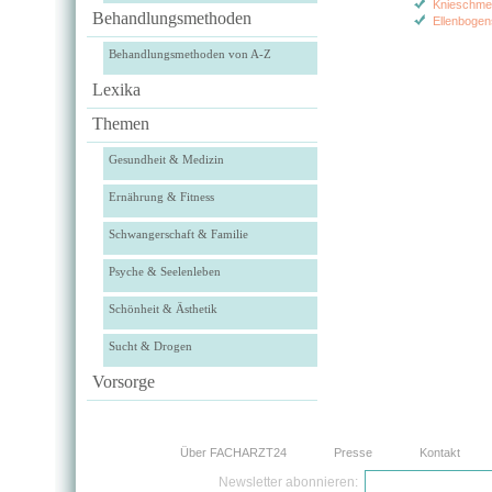
Knieschme
Behandlungsmethoden
Ellenboge
Behandlungsmethoden von A-Z
Lexika
Themen
Gesundheit & Medizin
Ernährung & Fitness
Schwangerschaft & Familie
Psyche & Seelenleben
Schönheit & Ästhetik
Sucht & Drogen
Vorsorge
Über FACHARZT24
Presse
Kontakt
Newsletter abonnieren: