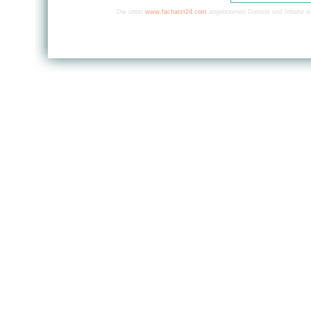
Die unter
www.facharzt24.com
angebotenen Dienste und Inhalte si