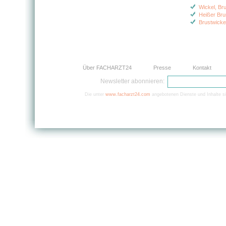
Wickel, Bru
Heißer Bru
Brustwickel
Über FACHARZT24
Presse
Kontakt
Newsletter abonnieren:
Die unter
www.facharzt24.com
angebotenen Dienste und Inhalte si