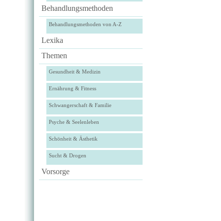
Behandlungsmethoden
Behandlungsmethoden von A-Z
Lexika
Themen
Gesundheit & Medizin
Ernährung & Fitness
Schwangerschaft & Familie
Psyche & Seelenleben
Schönheit & Ästhetik
Sucht & Drogen
Vorsorge