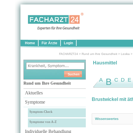
Home
Für Ärzte
Login
FACHARZT24
>
Rund um Ihre Gesundheit
>
Lexika
Hausmittel
A
B
C
D
E
Rund um Ihre Gesundheit
Aktuelles
Brustwickel mit ä
Symptome
Symptom-Check
Wissenswertes
Symptome von A-Z
Individuelle Behandlung