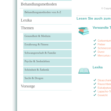
Behandlungsmethoden
© Copyrig
Behandlungsmethoden von A-Z
Lesen Sie auch zum 
Lexika
Themen
Verwandte 
Gesundheit & Medizin
Gelsemiu
Ernährung & Fitness
Fieber
Schmerzen
Durst
Schwangerschaft & Familie
Mercurius s
Psyche & Seelenleben
Lexika
Schönheit & Ästhetik
Sucht & Drogen
Disacchari
Rauschbee
Vorsorge
Eukalyptus
Lapacho-Te
Gewicht