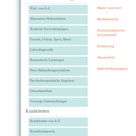
Wann zum Arzt
IGeL von A-Z
Alternative Heilverfahren
Medikamente
Ärztliche Serviceleistungen
Homöopathische
Arzneimittel
Freizeit, Urlaub, Sport, Beruf
Ernährung
Labordiagnostik
Hausmittel
Kosmetische Leistungen
Selbsthilfegruppen
Neue Behandlungsverfahren
Psychotherapeutische Angebote
Umweltmedizin
Vorsorge-Untersuchungen
Krankheiten
Krankheiten von A-Z
Krankheitsspecial