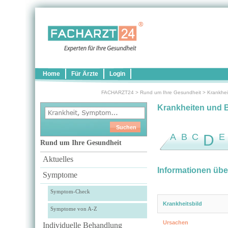
Home
Für Ärzte
Login
FACHARZT24
>
Rund um Ihre Gesundheit
>
Krankhei
Krankheiten und 
A
B
C
D
E
Rund um Ihre Gesundheit
Aktuelles
Informationen über
Symptome
Symptom-Check
Krankheitsbild
Symptome von A-Z
Ursachen
Individuelle Behandlung