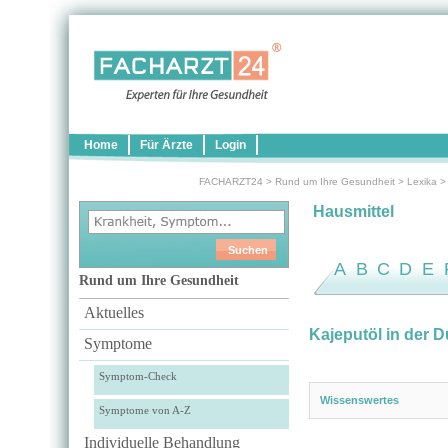
Home
Für Ärzte
Login
FACHARZT24
>
Rund um Ihre Gesundheit
>
Lexika
Hausmittel
A
B
C
D
E
Rund um Ihre Gesundheit
Aktuelles
Kajeputöl in der 
Symptome
Symptom-Check
Wissenswertes
Symptome von A-Z
Individuelle Behandlung