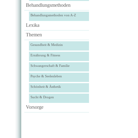
Behandlungsmethoden
Behandlungsmethoden von A-Z
Lexika
Themen
Gesundheit & Medizin
Ernährung & Fitness
Schwangerschaft & Familie
Psyche & Seelenleben
Schönheit & Ästhetik
Sucht & Drogen
Vorsorge