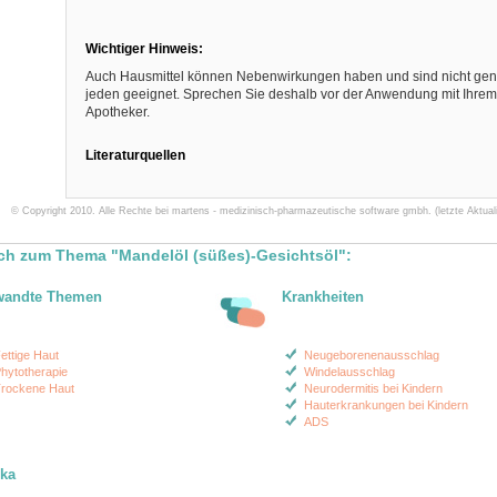
Wichtiger Hinweis:
Auch Hausmittel können Nebenwirkungen haben und sind nicht gener
jeden geeignet. Sprechen Sie deshalb vor der Anwendung mit Ihrem 
Apotheker.
Literaturquellen
© Copyright 2010. Alle Rechte bei martens - medizinisch-pharmazeutische software gmbh. (letzte Aktuali
ch zum Thema "Mandelöl (süßes)-Gesichtsöl":
wandte Themen
Krankheiten
ettige Haut
Neugeborenenausschlag
hytotherapie
Windelausschlag
rockene Haut
Neurodermitis bei Kindern
Hauterkrankungen bei Kindern
ADS
ika