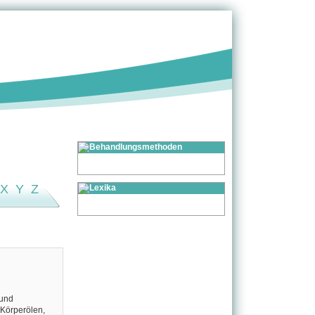
X
Y
Z
 und
 Körperölen,