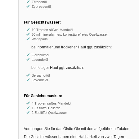
Zitronenöl
Zypressenöl
Für Gesichtswässer:
10 Tropfen süßes Mandelöl
50 ml mineralarmes, kohlesäurefreies Quellwasser
Wattepads
bei normaler und trockener Haut ggf. zusätzlich:
Geraniumöl
Lavendelöl
bei fettiger Haut ggf. zusätzlich:
Bergamottöl
Lavendelöl
Für Gesichtsmasken:
4 Tropfen süßes Mandelöl
1 Esslöffel Heilerde
2 Esslöffel Quellwasser
Vermengen Sie für das Öl/die Öle mit den aufgeführten Zutaten.
Die Gesichtswässer haben eine Haltbarkeit von zwei Tagen.