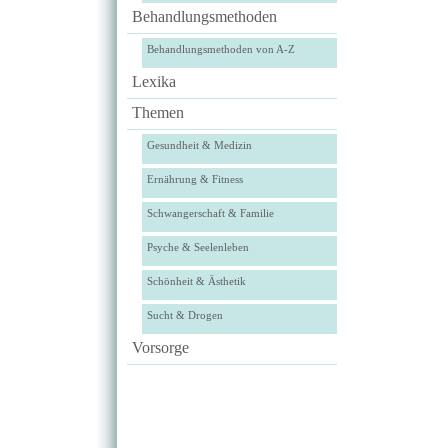
Behandlungsmethoden
Behandlungsmethoden von A-Z
Lexika
Themen
Gesundheit & Medizin
Ernährung & Fitness
Schwangerschaft & Familie
Psyche & Seelenleben
Schönheit & Ästhetik
Sucht & Drogen
Vorsorge