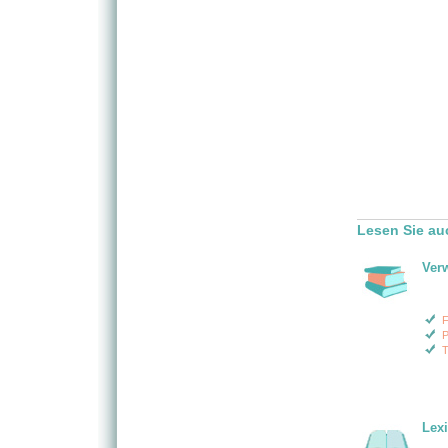
Lesen Sie au
Ver
F
P
T
Lex