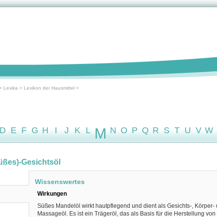
>
Lexika
>
Lexikon der Hausmittel
>
D
E
F
G
H
I
J
K
L
M
N
O
P
Q
R
S
T
U
V
W
üßes)-Gesichtsöl
Wissenswertes
Wirkungen
Süßes Mandelöl wirkt hautpflegend und dient als Gesichts-, Körper-
Massageöl. Es ist ein Trägeröl, das als Basis für die Herstellung von