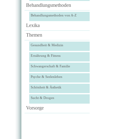
Behandlungsmethoden
Behandlungsmethoden von A-Z
Lexika
Themen
Gesundheit & Medizin
Ernährung & Fitness
Schwangerschaft & Familie
Psyche & Seelenleben
Schönheit & Ästhetik
Sucht & Drogen
Vorsorge