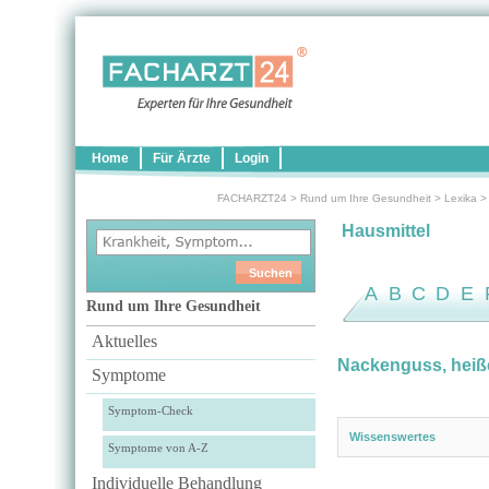
Home
Für Ärzte
Login
FACHARZT24
>
Rund um Ihre Gesundheit
>
Lexika
Hausmittel
A
B
C
D
E
Rund um Ihre Gesundheit
Aktuelles
Nackenguss, heiß
Symptome
Symptom-Check
Wissenswertes
Symptome von A-Z
Individuelle Behandlung