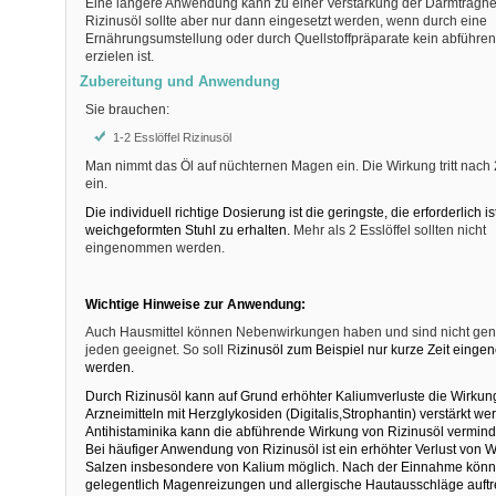
Eine längere Anwendung kann zu einer Verstärkung der Darmträghei
Rizinusöl sollte aber nur dann eingesetzt werden, wenn durch eine
Ernährungsumstellung oder durch Quellstoffpräparate kein abführend
erzielen ist.
Zubereitung und Anwendung
Sie brauchen:
1-2 Esslöffel Rizinusöl
Man nimmt das Öl auf nüchternen Magen ein. Die Wirkung tritt nach
ein.
Die individuell richtige Dosierung ist die geringste, die erforderlich i
weichgeformten Stuhl zu erhalten.
Mehr als 2 Esslöffel sollten nicht
eingenommen werden.
Wichtige Hinweise zur Anwendung:
Auch Hausmittel können Nebenwirkungen haben und sind nicht gener
jeden geeignet. So soll R
izinusöl zum Beispiel nur kurze Zeit eing
werden.
Durch Rizinusöl kann auf Grund erhöhter Kaliumverluste die Wirkun
Arzneimitteln mit Herzglykosiden (Digitalis,Strophantin) verstärkt w
Antihistaminika kann die abführende Wirkung von Rizinusöl vermind
Bei häufiger Anwendung von Rizinusöl ist ein erhöhter Verlust von 
Salzen insbesondere von Kalium möglich. Nach der Einnahme kön
gelegentlich Magenreizungen und allergische Hautausschläge auftr