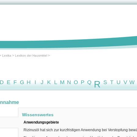
>
Lexika
>
Lexikon der Hausmittel
>
D
E
F
G
H
I
J
K
L
M
N
O
P
Q
R
S
T
U
V
W
Einnahme
Wissenswertes
Anwendungsgebiete
Rizinusöl hat sich zur kurzfristigen Anwendung bei Verstopfung bewä