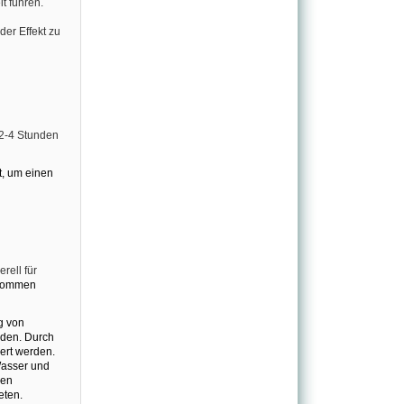
t führen.
er Effekt zu
 2-4 Stunden
st, um einen
ell für
enommen
g von
erden. Durch
ert werden.
Wasser und
nen
eten.