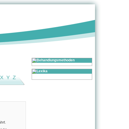
X
Y
Z
hrt.