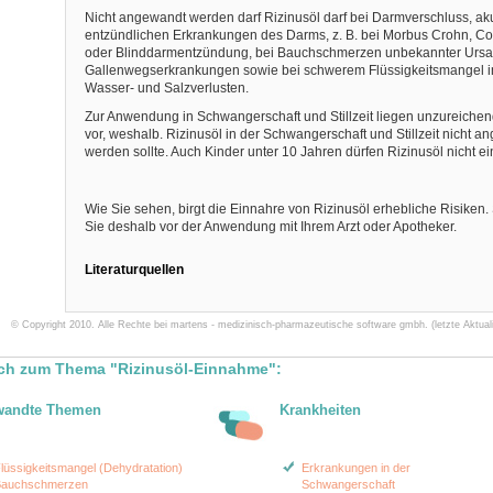
Nicht angewandt werden darf Rizinusöl darf bei Darmverschluss, aku
entzündlichen Erkrankungen des Darms, z. B. bei Morbus Crohn, Coli
oder Blinddarmentzündung, bei Bauchschmerzen unbekannter Ursa
Gallenwegserkrankungen sowie bei schwerem Flüssigkeitsmangel i
Wasser- und Salzverlusten.
Zur Anwendung in Schwangerschaft und Stillzeit liegen unzureich
vor, weshalb. Rizinusöl in der Schwangerschaft und Stillzeit nicht 
werden sollte. Auch Kinder unter 10 Jahren dürfen Rizinusöl nicht 
Wie Sie sehen, birgt die Einnahre von Rizinusöl erhebliche Risiken
Sie deshalb vor der Anwendung mit Ihrem Arzt oder Apotheker.
Literaturquellen
© Copyright 2010. Alle Rechte bei martens - medizinisch-pharmazeutische software gmbh. (letzte Aktuali
ch zum Thema "Rizinusöl-Einnahme":
wandte Themen
Krankheiten
lüssigkeitsmangel (Dehydratation)
Erkrankungen in der
auchschmerzen
Schwangerschaft