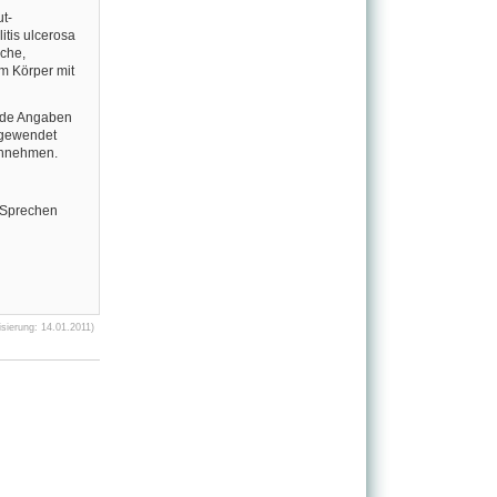
t-
tis ulcerosa
che,
m Körper mit
ende Angaben
angewendet
einnehmen.
. Sprechen
sierung: 14.01.2011)