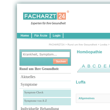
Home
Für Ärzte
Login
FACHARZT24
>
Rund um Ihre Gesundheit
>
Lexika
Homöopathie
A
B
C
D
E
Rund um Ihre Gesundheit
Aktuelles
Luffa
Symptome
Symptom-Check
Allgemeines
Symptome von A-Z
Individuelle Behandlung