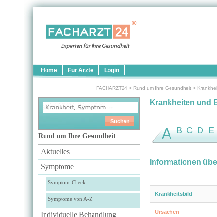
Home
Für Ärzte
Login
FACHARZT24
>
Rund um Ihre Gesundheit
>
Krankhei
Krankheiten und 
A
B
C
D
E
Rund um Ihre Gesundheit
Aktuelles
Informationen übe
Symptome
Symptom-Check
Krankheitsbild
Symptome von A-Z
Ursachen
Individuelle Behandlung