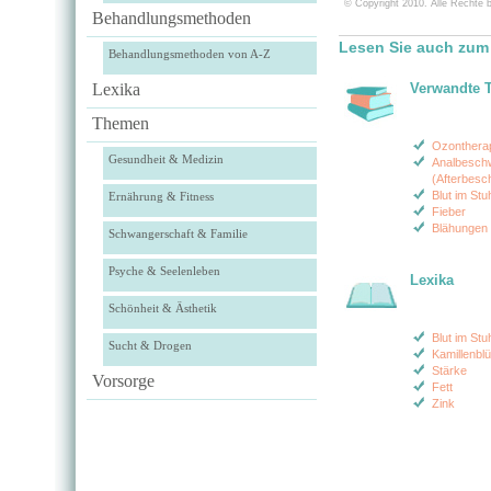
© Copyright 2010. Alle Rechte b
Behandlungsmethoden
Lesen Sie auch zum
Behandlungsmethoden von A-Z
Lexika
Verwandte 
Themen
Ozonthera
Gesundheit & Medizin
Analbesch
(Afterbesc
Blut im St
Ernährung & Fitness
Fieber
Blähungen 
Schwangerschaft & Familie
Psyche & Seelenleben
Lexika
Schönheit & Ästhetik
Blut im Stu
Sucht & Drogen
Kamillenbl
Stärke
Vorsorge
Fett
Zink