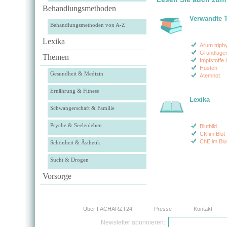
Behandlungsmethoden
Verwandte 
Behandlungsmethoden von A-Z
Lexika
Arum triph
Grundlagen
Themen
Impfstoffe 
Husten
Gesundheit & Medizin
Atemnot
Ernährung & Fitness
Lexika
Schwangerschaft & Familie
Psyche & Seelenleben
Blutbild
CK im Blut
ChE im Blu
Schönheit & Ästhetik
Sucht & Drogen
Vorsorge
Über FACHARZT24
Presse
Kontakt
Newsletter abonnieren: