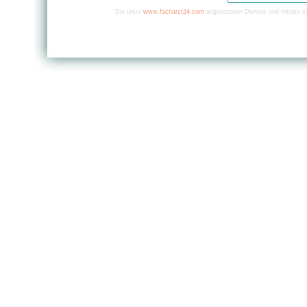
Die unter
www.facharzt24.com
angebotenen Dienste und Inhalte si