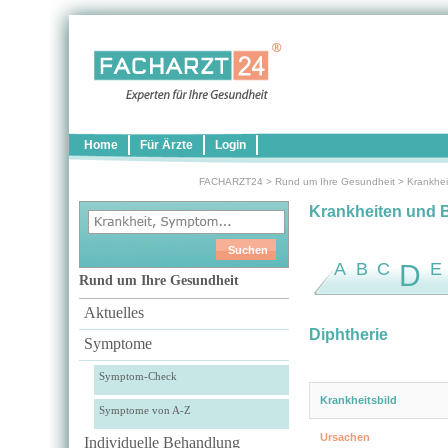
Home
Für Ärzte
Login
FACHARZT24
>
Rund um Ihre Gesundheit
>
Krankhei
Krankheiten und 
A
B
C
D
E
Rund um Ihre Gesundheit
Aktuelles
Diphtherie
Symptome
Symptom-Check
Krankheitsbild
Symptome von A-Z
Ursachen
Individuelle Behandlung