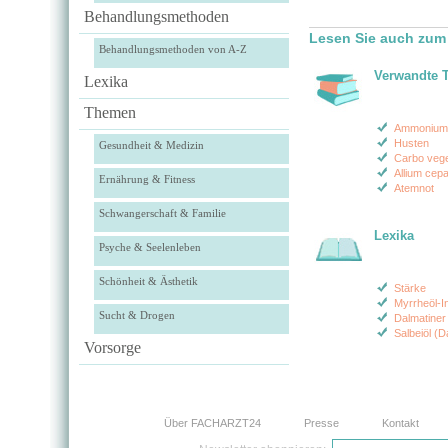
Behandlungsmethoden
Lesen Sie auch zum
Behandlungsmethoden von A-Z
Verwandte 
Lexika
Themen
Ammonium
Husten
Gesundheit & Medizin
Carbo vege
Allium cep
Ernährung & Fitness
Atemnot
Schwangerschaft & Familie
Lexika
Psyche & Seelenleben
Schönheit & Ästhetik
Stärke
Myrrheöl-I
Sucht & Drogen
Dalmatiner 
Salbeiöl (D
Vorsorge
Über FACHARZT24
Presse
Kontakt