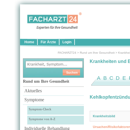
Home
Für Ärzte
Login
FACHARZT24
>
Rund um Ihre Gesundheit
>
Krankhei
Krankheiten und 
A
B
C
D
E
Rund um Ihre Gesundheit
Aktuelles
Kehlkopfentzünd
Symptome
Symptom-Check
Krankheitsbild
Symptome von A-Z
Ursachen/Risikofaktore
Individuelle Behandlung