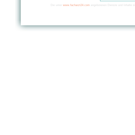
Die unter
www.facharzt24.com
angebotenen Dienste und Inhalte si