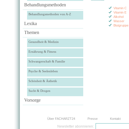
Behandlungsmethoden
Vitamin C
Vitamin E
Behandlungsmethoden von A-Z
Alkohol
Wasser
Lexika
Blutgruppe
Themen
Gesundheit & Medizin
Ernährung & Fitness
Schwangerschaft & Familie
Psyche & Seelenleben
Schönheit & Ästhetik
Sucht & Drogen
Vorsorge
Über FACHARZT24
Presse
Kontakt
Newsletter abonnieren: