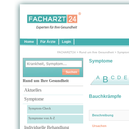
Home
Für Ärzte
Login
FACHARZT24
>
Rund um Ihre Gesundheit
>
Sympto
Symptome
A
B
C
D
E
Rund um Ihre Gesundheit
Aktuelles
Bauchkrämpfe
Symptome
Symptom-Check
Beschreibung
Symptome von A-Z
Ursachen
Individuelle Behandlung