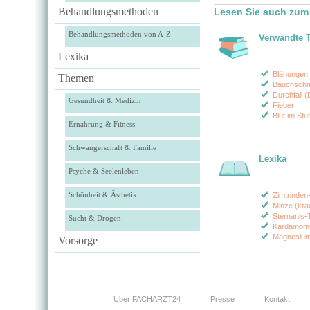
Behandlungsmethoden
Lesen Sie auch zu
Behandlungsmethoden von A-Z
Verwandte 
Lexika
Blähungen 
Themen
Bauchsch
Durchfall (
Gesundheit & Medizin
Fieber
Blut im St
Ernährung & Fitness
Schwangerschaft & Familie
Lexika
Psyche & Seelenleben
Schönheit & Ästhetik
Zimtrinden
Minze (kra
Sternanis-
Sucht & Drogen
Kardamom
Magnesiu
Vorsorge
Über FACHARZT24
Presse
Kontakt